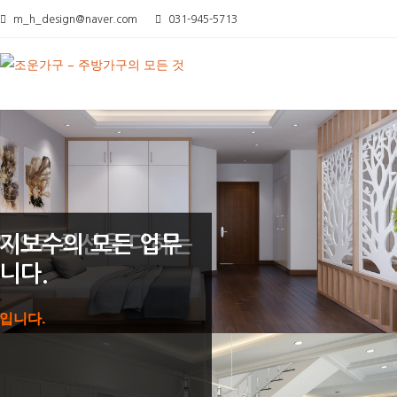
Skip
m_h_design@naver.com
031-945-5713
to
content
/S로 최선을 다하는
유지보수의 모든 업무
니다.
립니다.
입니다.